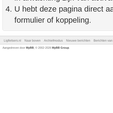
U hebt deze pagina direct a
formulier of koppeling.
Ligfietsers.nl
Naar boven
Archiefmodus
Nieuwe berichten
Berichten va
Aangedreven door
MyBB
, © 2002-2026
MyBB Group
.