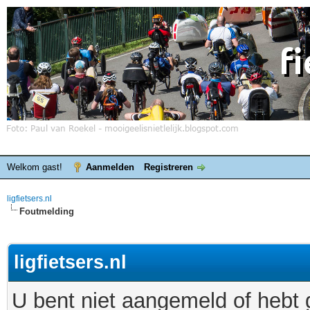
Welkom gast!
Aanmelden
Registreren
ligfietsers.nl
Foutmelding
ligfietsers.nl
U bent niet aangemeld of hebt