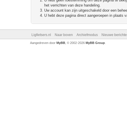
U hebt geen toestemming om deze pagina te bekijke
het verrichten van deze handeling.
Uw account kan zijn uitgeschakeld door een beheerd
U hebt deze pagina direct aangeroepen in plaats va
Ligfietsers.nl
Naar boven
Archiefmodus
Nieuwe berichte
Aangedreven door
MyBB
, © 2002-2026
MyBB Group
.