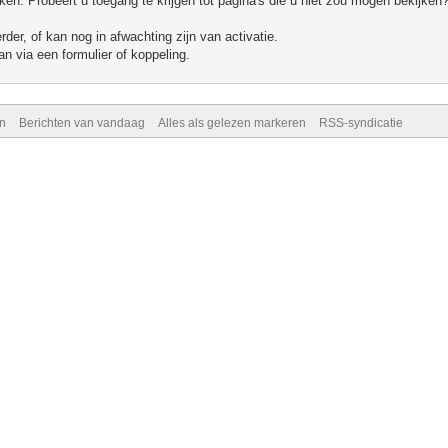
n. Probeert u toegang te krijgen tot pagina's die u niet zou mogen bekijken?
er, of kan nog in afwachting zijn van activatie.
n via een formulier of koppeling.
n
Berichten van vandaag
Alles als gelezen markeren
RSS-syndicatie