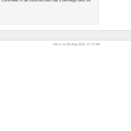
 Controleer in de forumrechten dat u bevoegd bent tot
Het is nu 06-Aug-2026, 07:27 AM