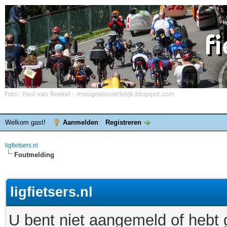
Welkom gast!
Aanmelden
Registreren
ligfietsers.nl
Foutmelding
ligfietsers.nl
U bent niet aangemeld of hebt