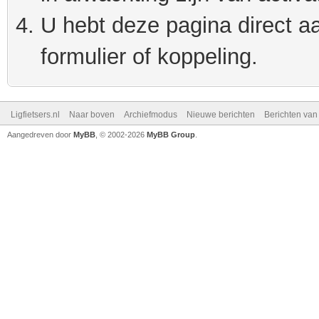
U hebt deze pagina direct a
formulier of koppeling.
Ligfietsers.nl
Naar boven
Archiefmodus
Nieuwe berichten
Berichten va
Aangedreven door
MyBB
, © 2002-2026
MyBB Group
.