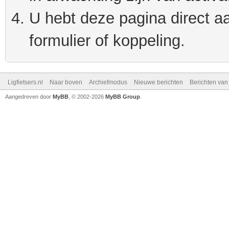
U hebt deze pagina direct a
formulier of koppeling.
Ligfietsers.nl
Naar boven
Archiefmodus
Nieuwe berichten
Berichten va
Aangedreven door
MyBB
, © 2002-2026
MyBB Group
.