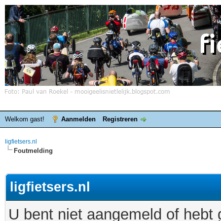
Welkom gast!
Aanmelden
Registreren
ligfietsers.nl
Foutmelding
ligfietsers.nl
U bent niet aangemeld of hebt