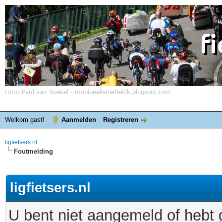
Welkom gast!
Aanmelden
Registreren
ligfietsers.nl
Foutmelding
ligfietsers.nl
U bent niet aangemeld of hebt