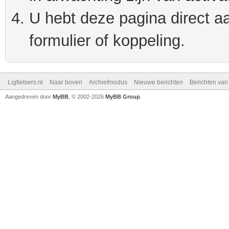
U hebt deze pagina direct a
formulier of koppeling.
Ligfietsers.nl
Naar boven
Archiefmodus
Nieuwe berichten
Berichten va
Aangedreven door
MyBB
, © 2002-2026
MyBB Group
.