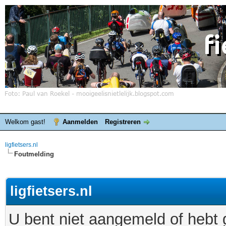
Welkom gast!
Aanmelden
Registreren
ligfietsers.nl
Foutmelding
ligfietsers.nl
U bent niet aangemeld of hebt