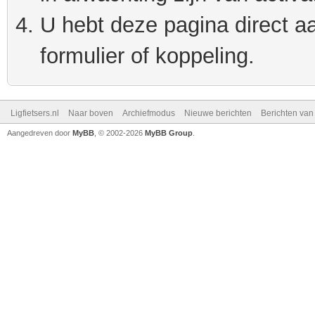
U hebt deze pagina direct a
formulier of koppeling.
Ligfietsers.nl
Naar boven
Archiefmodus
Nieuwe berichten
Berichten va
Aangedreven door
MyBB
, © 2002-2026
MyBB Group
.