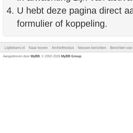
U hebt deze pagina direct a
formulier of koppeling.
Ligfietsers.nl
Naar boven
Archiefmodus
Nieuwe berichten
Berichten va
Aangedreven door
MyBB
, © 2002-2026
MyBB Group
.