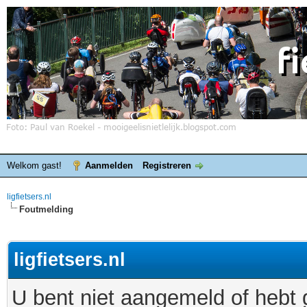
Welkom gast!
Aanmelden
Registreren
ligfietsers.nl
Foutmelding
ligfietsers.nl
U bent niet aangemeld of hebt