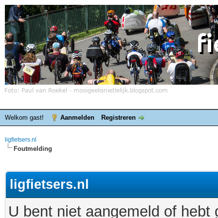
Welkom gast!
Aanmelden
Registreren
ligfietsers.nl
Foutmelding
ligfietsers.nl
U bent niet aangemeld of hebt