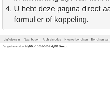
U hebt deze pagina direct a
formulier of koppeling.
Ligfietsers.nl
Naar boven
Archiefmodus
Nieuwe berichten
Berichten va
Aangedreven door
MyBB
, © 2002-2026
MyBB Group
.