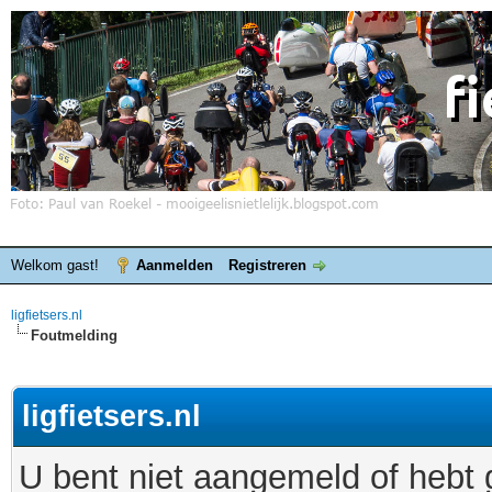
Welkom gast!
Aanmelden
Registreren
ligfietsers.nl
Foutmelding
ligfietsers.nl
U bent niet aangemeld of hebt