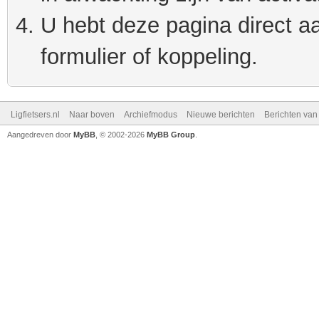
U hebt deze pagina direct a
formulier of koppeling.
Ligfietsers.nl
Naar boven
Archiefmodus
Nieuwe berichten
Berichten va
Aangedreven door
MyBB
, © 2002-2026
MyBB Group
.