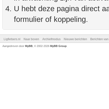
U hebt deze pagina direct a
formulier of koppeling.
Ligfietsers.nl
Naar boven
Archiefmodus
Nieuwe berichten
Berichten va
Aangedreven door
MyBB
, © 2002-2026
MyBB Group
.