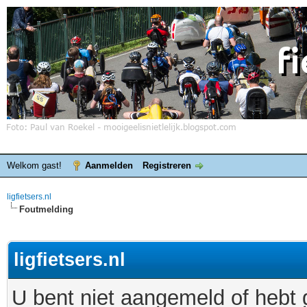
Welkom gast!
Aanmelden
Registreren
ligfietsers.nl
Foutmelding
ligfietsers.nl
U bent niet aangemeld of hebt