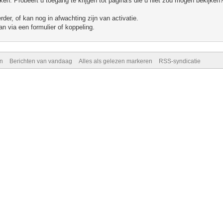
n. Probeert u toegang te krijgen tot pagina's die u niet zou mogen bekijken?
er, of kan nog in afwachting zijn van activatie.
n via een formulier of koppeling.
n
Berichten van vandaag
Alles als gelezen markeren
RSS-syndicatie