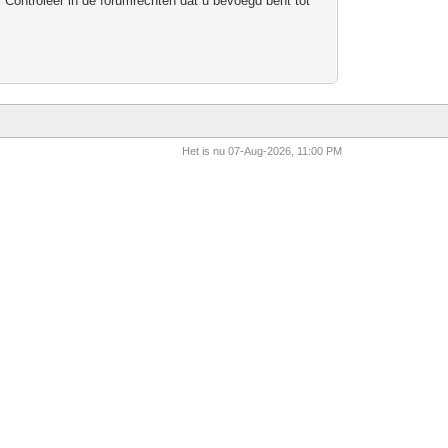
 Controleer in de forumrechten dat u bevoegd bent tot
Het is nu 07-Aug-2026, 11:00 PM