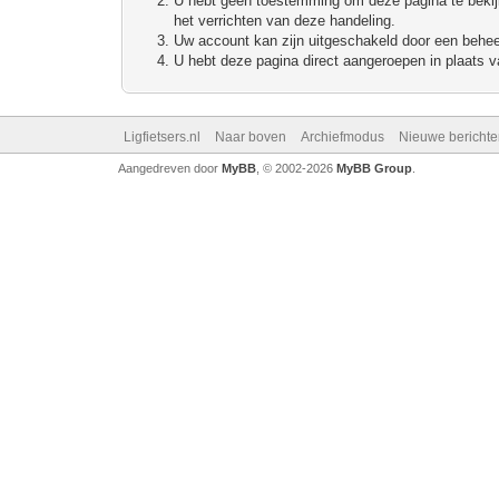
U hebt geen toestemming om deze pagina te bekijke
het verrichten van deze handeling.
Uw account kan zijn uitgeschakeld door een beheerd
U hebt deze pagina direct aangeroepen in plaats va
Ligfietsers.nl
Naar boven
Archiefmodus
Nieuwe berichte
Aangedreven door
MyBB
, © 2002-2026
MyBB Group
.