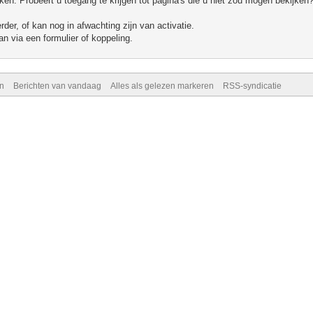
n. Probeert u toegang te krijgen tot pagina's die u niet zou mogen bekijken?
er, of kan nog in afwachting zijn van activatie.
n via een formulier of koppeling.
n
Berichten van vandaag
Alles als gelezen markeren
RSS-syndicatie