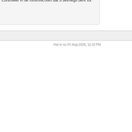
 Controleer in de forumrechten dat u bevoegd bent tot
Het is nu 07-Aug-2026, 11:10 PM