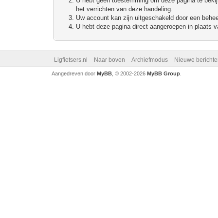
U hebt geen toestemming om deze pagina te bekijke
het verrichten van deze handeling.
Uw account kan zijn uitgeschakeld door een beheerd
U hebt deze pagina direct aangeroepen in plaats va
Ligfietsers.nl
Naar boven
Archiefmodus
Nieuwe berichte
Aangedreven door
MyBB
, © 2002-2026
MyBB Group
.