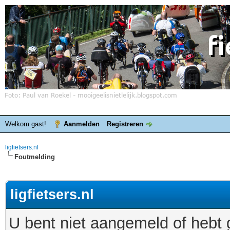
Welkom gast!
Aanmelden
Registreren
ligfietsers.nl
Foutmelding
ligfietsers.nl
U bent niet aangemeld of hebt