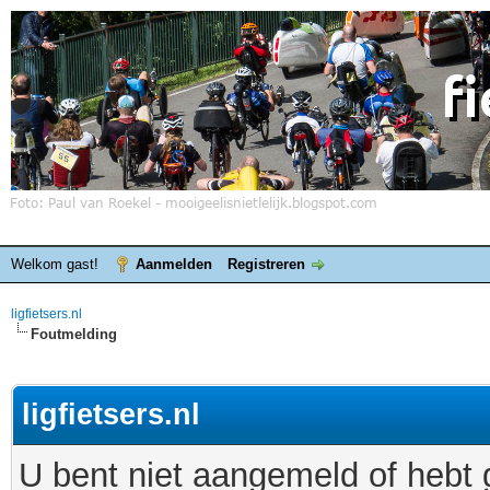
Welkom gast!
Aanmelden
Registreren
ligfietsers.nl
Foutmelding
ligfietsers.nl
U bent niet aangemeld of hebt