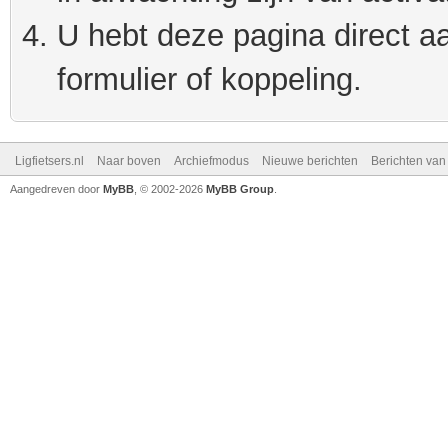
U hebt deze pagina direct a
formulier of koppeling.
Ligfietsers.nl
Naar boven
Archiefmodus
Nieuwe berichten
Berichten va
Aangedreven door
MyBB
, © 2002-2026
MyBB Group
.