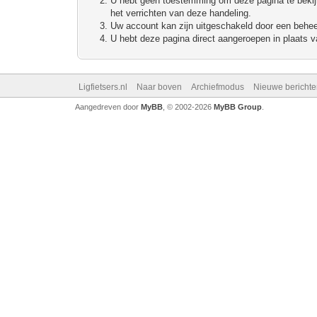
U hebt geen toestemming om deze pagina te bekijke
het verrichten van deze handeling.
Uw account kan zijn uitgeschakeld door een beheerd
U hebt deze pagina direct aangeroepen in plaats va
Ligfietsers.nl
Naar boven
Archiefmodus
Nieuwe berichte
Aangedreven door
MyBB
, © 2002-2026
MyBB Group
.