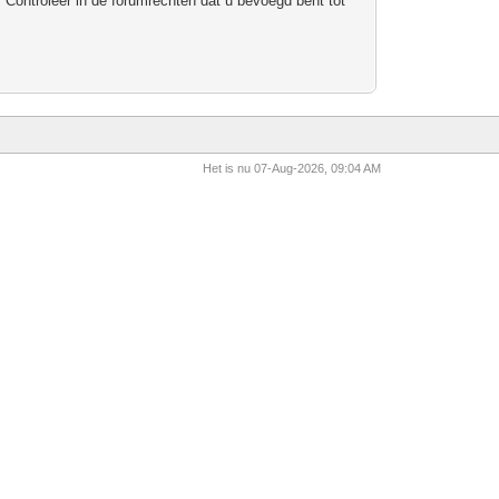
 Controleer in de forumrechten dat u bevoegd bent tot
Het is nu 07-Aug-2026, 09:04 AM