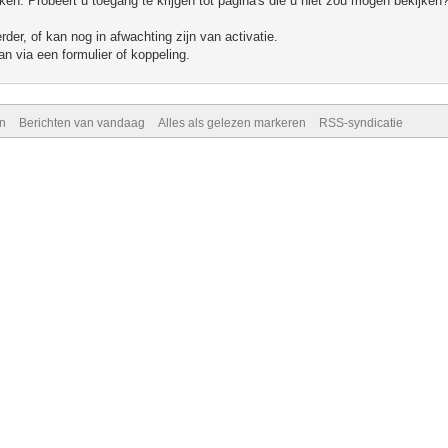
n. Probeert u toegang te krijgen tot pagina's die u niet zou mogen bekijken?
er, of kan nog in afwachting zijn van activatie.
n via een formulier of koppeling.
n
Berichten van vandaag
Alles als gelezen markeren
RSS-syndicatie