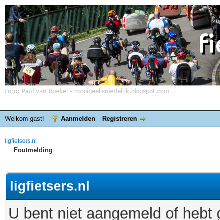
Welkom gast!
Aanmelden
Registreren
ligfietsers.nl
Foutmelding
ligfietsers.nl
U bent niet aangemeld of hebt