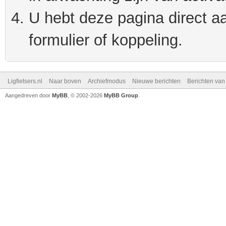
U hebt deze pagina direct a
formulier of koppeling.
Ligfietsers.nl
Naar boven
Archiefmodus
Nieuwe berichten
Berichten va
Aangedreven door
MyBB
, © 2002-2026
MyBB Group
.