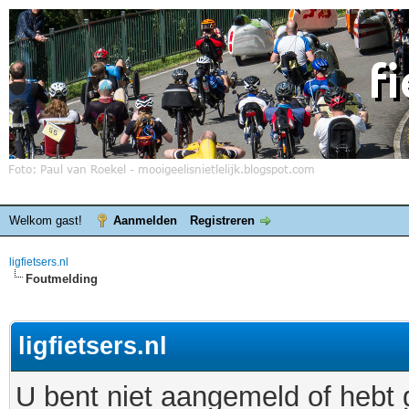
Welkom gast!
Aanmelden
Registreren
ligfietsers.nl
Foutmelding
ligfietsers.nl
U bent niet aangemeld of hebt