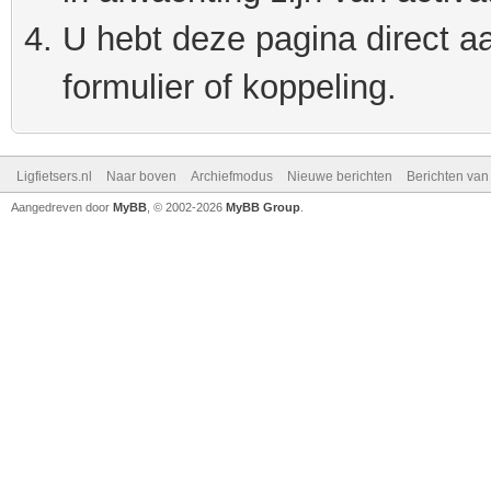
U hebt deze pagina direct a
formulier of koppeling.
Ligfietsers.nl
Naar boven
Archiefmodus
Nieuwe berichten
Berichten va
Aangedreven door
MyBB
, © 2002-2026
MyBB Group
.