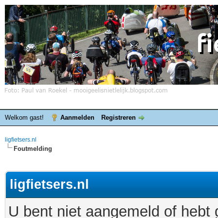
Welkom gast!
Aanmelden
Registreren
ligfietsers.nl
Foutmelding
ligfietsers.nl
U bent niet aangemeld of hebt