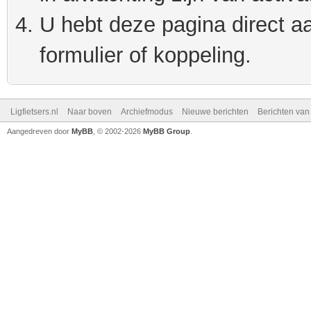
U hebt deze pagina direct a
formulier of koppeling.
Ligfietsers.nl
Naar boven
Archiefmodus
Nieuwe berichten
Berichten va
Aangedreven door
MyBB
, © 2002-2026
MyBB Group
.