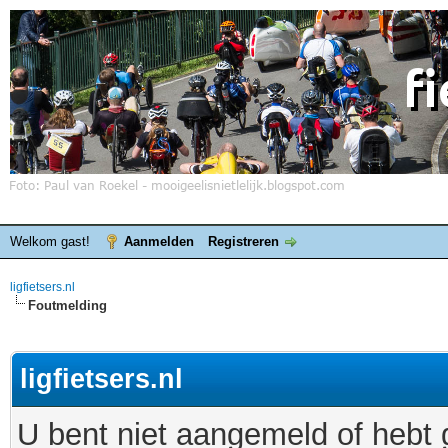
Welkom gast!
Aanmelden
Registreren
ligfietsers.nl
Foutmelding
ligfietsers.nl
U bent niet aangemeld of hebt