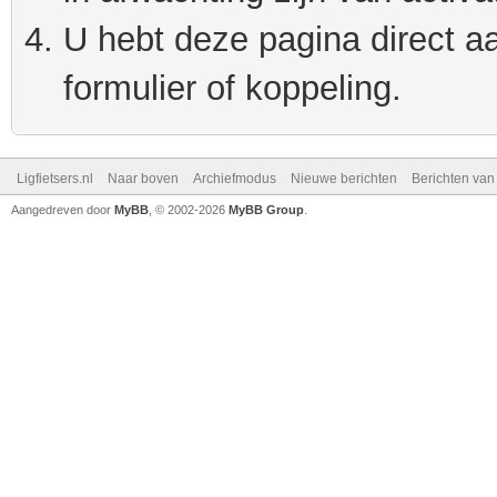
U hebt deze pagina direct a
formulier of koppeling.
Ligfietsers.nl
Naar boven
Archiefmodus
Nieuwe berichten
Berichten va
Aangedreven door
MyBB
, © 2002-2026
MyBB Group
.