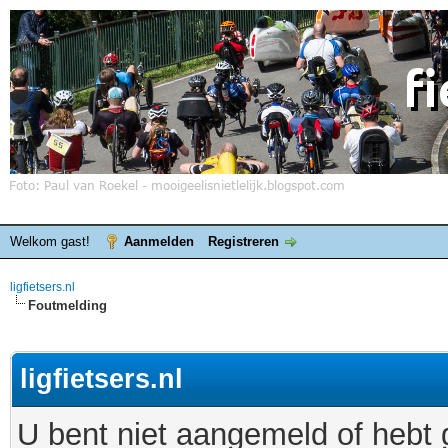
Welkom gast!
Aanmelden
Registreren
ligfietsers.nl
Foutmelding
ligfietsers.nl
U bent niet aangemeld of hebt