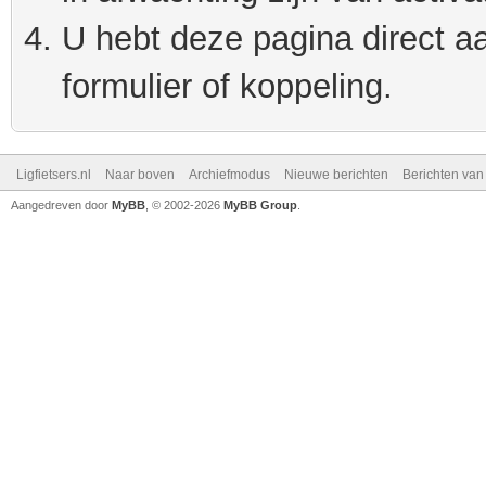
U hebt deze pagina direct a
formulier of koppeling.
Ligfietsers.nl
Naar boven
Archiefmodus
Nieuwe berichten
Berichten va
Aangedreven door
MyBB
, © 2002-2026
MyBB Group
.