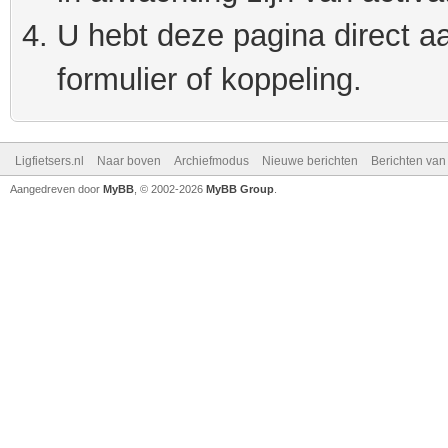
U hebt deze pagina direct a
formulier of koppeling.
Ligfietsers.nl
Naar boven
Archiefmodus
Nieuwe berichten
Berichten va
Aangedreven door
MyBB
, © 2002-2026
MyBB Group
.