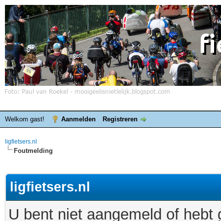
Welkom gast!
Aanmelden
Registreren
ligfietsers.nl
Foutmelding
ligfietsers.nl
U bent niet aangemeld of hebt