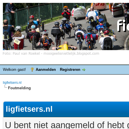
Welkom gast!
Aanmelden
Registreren
ligfietsers.nl
Foutmelding
ligfietsers.nl
U bent niet aangemeld of hebt