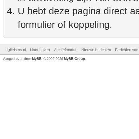
U hebt deze pagina direct a
formulier of koppeling.
Ligfietsers.nl
Naar boven
Archiefmodus
Nieuwe berichten
Berichten va
Aangedreven door
MyBB
, © 2002-2026
MyBB Group
.