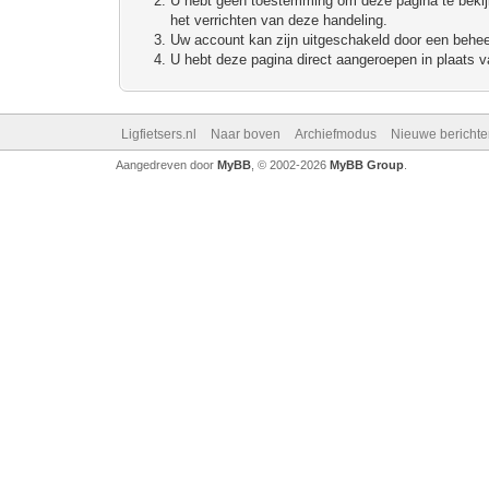
U hebt geen toestemming om deze pagina te bekijke
het verrichten van deze handeling.
Uw account kan zijn uitgeschakeld door een beheerd
U hebt deze pagina direct aangeroepen in plaats va
Ligfietsers.nl
Naar boven
Archiefmodus
Nieuwe berichte
Aangedreven door
MyBB
, © 2002-2026
MyBB Group
.