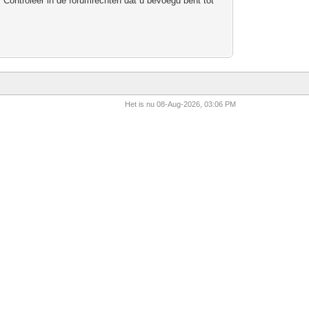
 Controleer in de forumrechten dat u bevoegd bent tot
Het is nu 08-Aug-2026, 03:06 PM