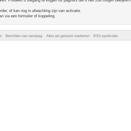
n. Probeert u toegang te krijgen tot pagina's die u niet zou mogen bekijken?
er, of kan nog in afwachting zijn van activatie.
n via een formulier of koppeling.
n
Berichten van vandaag
Alles als gelezen markeren
RSS-syndicatie