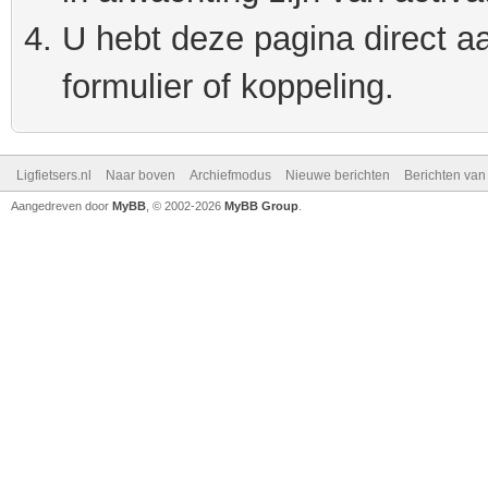
U hebt deze pagina direct a
formulier of koppeling.
Ligfietsers.nl
Naar boven
Archiefmodus
Nieuwe berichten
Berichten va
Aangedreven door
MyBB
, © 2002-2026
MyBB Group
.