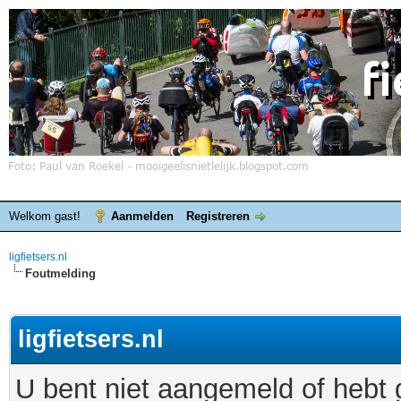
Welkom gast!
Aanmelden
Registreren
ligfietsers.nl
Foutmelding
ligfietsers.nl
U bent niet aangemeld of hebt