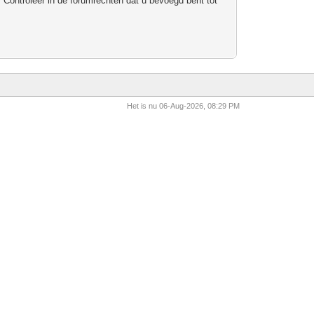
 Controleer in de forumrechten dat u bevoegd bent tot
Het is nu 06-Aug-2026, 08:29 PM