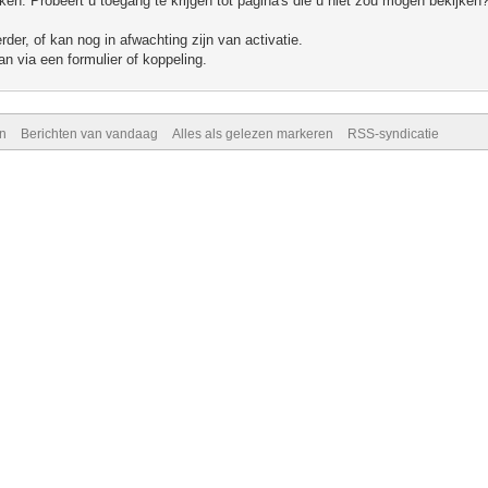
n. Probeert u toegang te krijgen tot pagina's die u niet zou mogen bekijken?
er, of kan nog in afwachting zijn van activatie.
n via een formulier of koppeling.
n
Berichten van vandaag
Alles als gelezen markeren
RSS-syndicatie