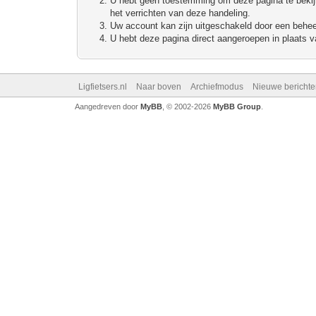
U hebt geen toestemming om deze pagina te bekijke
het verrichten van deze handeling.
Uw account kan zijn uitgeschakeld door een beheerd
U hebt deze pagina direct aangeroepen in plaats va
Ligfietsers.nl
Naar boven
Archiefmodus
Nieuwe berichte
Aangedreven door
MyBB
, © 2002-2026
MyBB Group
.