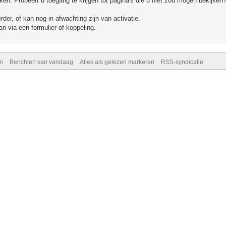
n. Probeert u toegang te krijgen tot pagina's die u niet zou mogen bekijken?
er, of kan nog in afwachting zijn van activatie.
n via een formulier of koppeling.
n
Berichten van vandaag
Alles als gelezen markeren
RSS-syndicatie