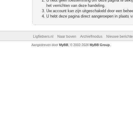
U hebt geen toestemming om deze pagina te bekijke
het verrichten van deze handeling.
Uw account kan zijn uitgeschakeld door een beheerd
U hebt deze pagina direct aangeroepen in plaats va
Ligfietsers.nl
Naar boven
Archiefmodus
Nieuwe berichte
Aangedreven door
MyBB
, © 2002-2026
MyBB Group
.