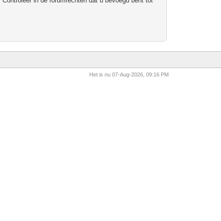
 Controleer in de forumrechten dat u bevoegd bent tot
Het is nu 07-Aug-2026, 09:16 PM