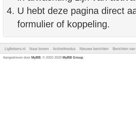
U hebt deze pagina direct a
formulier of koppeling.
Ligfietsers.nl
Naar boven
Archiefmodus
Nieuwe berichten
Berichten va
Aangedreven door
MyBB
, © 2002-2026
MyBB Group
.