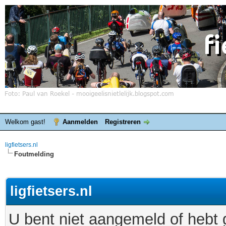
Welkom gast!
Aanmelden
Registreren
ligfietsers.nl
Foutmelding
ligfietsers.nl
U bent niet aangemeld of hebt