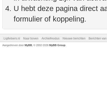
U hebt deze pagina direct a
formulier of koppeling.
Ligfietsers.nl
Naar boven
Archiefmodus
Nieuwe berichten
Berichten va
Aangedreven door
MyBB
, © 2002-2026
MyBB Group
.