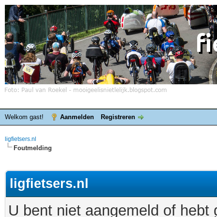
Welkom gast!
Aanmelden
Registreren
ligfietsers.nl
Foutmelding
ligfietsers.nl
U bent niet aangemeld of hebt