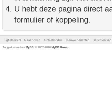
U hebt deze pagina direct a
formulier of koppeling.
Ligfietsers.nl
Naar boven
Archiefmodus
Nieuwe berichten
Berichten va
Aangedreven door
MyBB
, © 2002-2026
MyBB Group
.