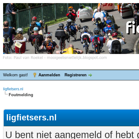
Welkom gast!
Aanmelden
Registreren
ligfietsers.nl
Foutmelding
ligfietsers.nl
U bent niet aangemeld of hebt