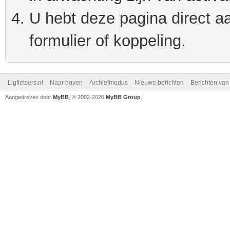
U hebt deze pagina direct a
formulier of koppeling.
Ligfietsers.nl
Naar boven
Archiefmodus
Nieuwe berichten
Berichten va
Aangedreven door
MyBB
, © 2002-2026
MyBB Group
.