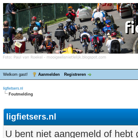
Welkom gast!
Aanmelden
Registreren
ligfietsers.nl
Foutmelding
ligfietsers.nl
U bent niet aangemeld of hebt