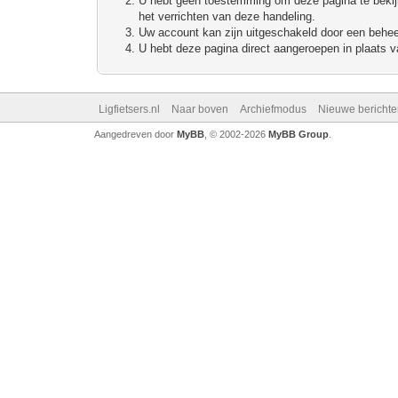
U hebt geen toestemming om deze pagina te bekijke
het verrichten van deze handeling.
Uw account kan zijn uitgeschakeld door een beheerd
U hebt deze pagina direct aangeroepen in plaats va
Ligfietsers.nl
Naar boven
Archiefmodus
Nieuwe berichte
Aangedreven door
MyBB
, © 2002-2026
MyBB Group
.