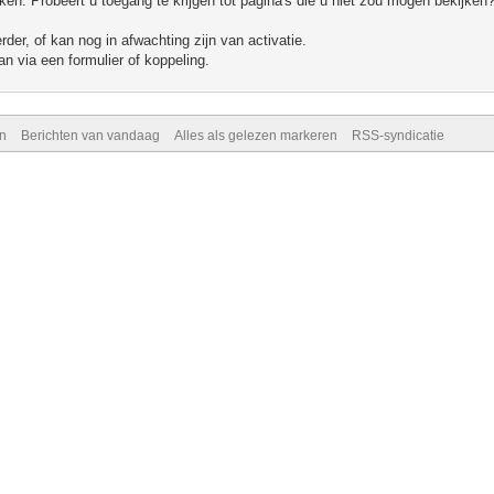
n. Probeert u toegang te krijgen tot pagina's die u niet zou mogen bekijken?
er, of kan nog in afwachting zijn van activatie.
n via een formulier of koppeling.
n
Berichten van vandaag
Alles als gelezen markeren
RSS-syndicatie