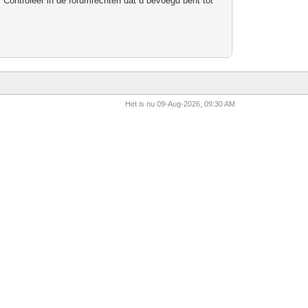
 Controleer in de forumrechten dat u bevoegd bent tot
Het is nu 09-Aug-2026, 09:30 AM