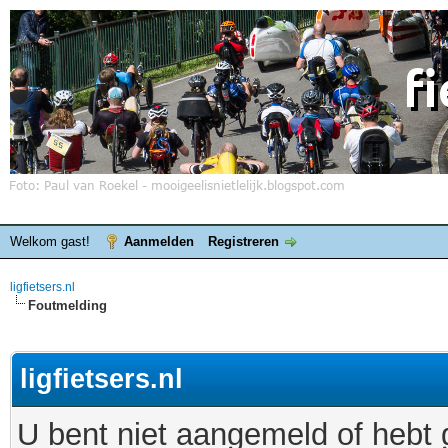
Welkom gast!
Aanmelden
Registreren
ligfietsers.nl
Foutmelding
ligfietsers.nl
U bent niet aangemeld of hebt