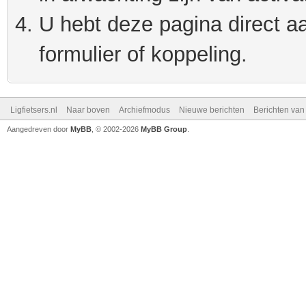
U hebt deze pagina direct a
formulier of koppeling.
Ligfietsers.nl
Naar boven
Archiefmodus
Nieuwe berichten
Berichten va
Aangedreven door
MyBB
, © 2002-2026
MyBB Group
.