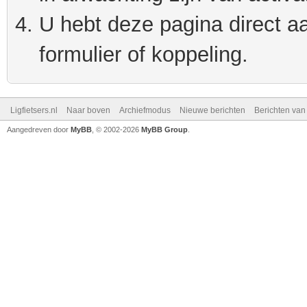
U hebt deze pagina direct a
formulier of koppeling.
Ligfietsers.nl
Naar boven
Archiefmodus
Nieuwe berichten
Berichten va
Aangedreven door
MyBB
, © 2002-2026
MyBB Group
.