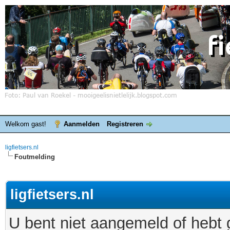
Welkom gast!
Aanmelden
Registreren
ligfietsers.nl
Foutmelding
ligfietsers.nl
U bent niet aangemeld of hebt