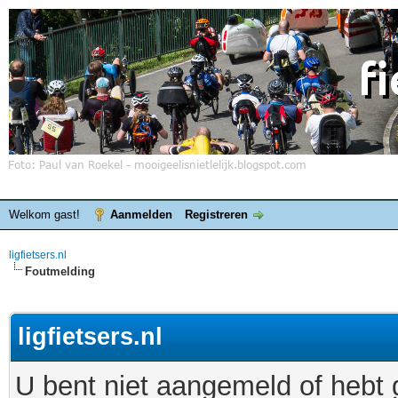
Welkom gast!
Aanmelden
Registreren
ligfietsers.nl
Foutmelding
ligfietsers.nl
U bent niet aangemeld of hebt