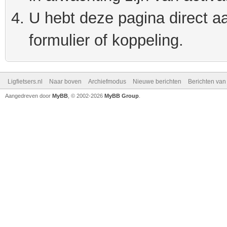
U hebt deze pagina direct a
formulier of koppeling.
Ligfietsers.nl
Naar boven
Archiefmodus
Nieuwe berichten
Berichten va
Aangedreven door
MyBB
, © 2002-2026
MyBB Group
.