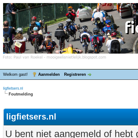
Welkom gast!
Aanmelden
Registreren
ligfietsers.nl
Foutmelding
ligfietsers.nl
U bent niet aangemeld of hebt