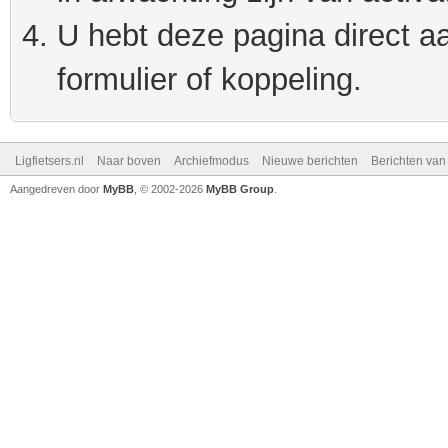
U hebt deze pagina direct a
formulier of koppeling.
Ligfietsers.nl
Naar boven
Archiefmodus
Nieuwe berichten
Berichten va
Aangedreven door
MyBB
, © 2002-2026
MyBB Group
.