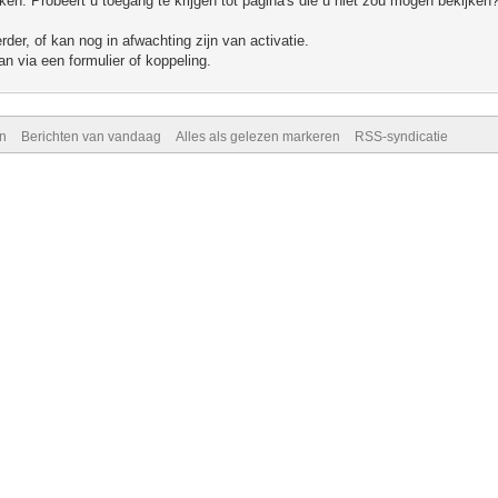
n. Probeert u toegang te krijgen tot pagina's die u niet zou mogen bekijken?
er, of kan nog in afwachting zijn van activatie.
n via een formulier of koppeling.
n
Berichten van vandaag
Alles als gelezen markeren
RSS-syndicatie