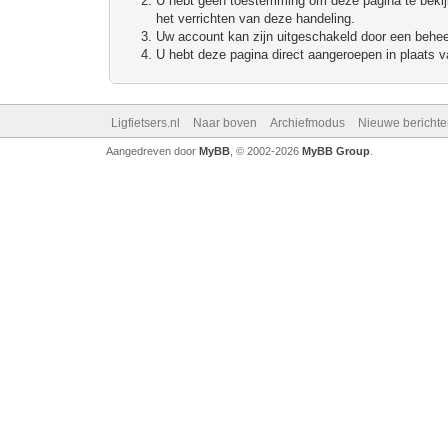
U hebt geen toestemming om deze pagina te bekijke
het verrichten van deze handeling.
Uw account kan zijn uitgeschakeld door een beheerd
U hebt deze pagina direct aangeroepen in plaats va
Ligfietsers.nl
Naar boven
Archiefmodus
Nieuwe berichte
Aangedreven door
MyBB
, © 2002-2026
MyBB Group
.