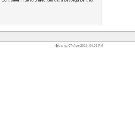
 Controleer in de forumrechten dat u bevoegd bent tot
Het is nu 07-Aug-2026, 04:03 PM