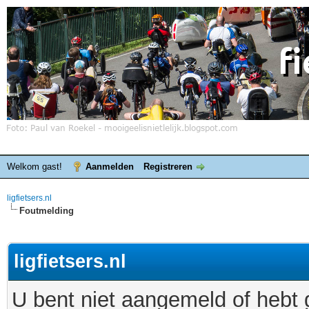
Welkom gast!
Aanmelden
Registreren
ligfietsers.nl
Foutmelding
ligfietsers.nl
U bent niet aangemeld of hebt