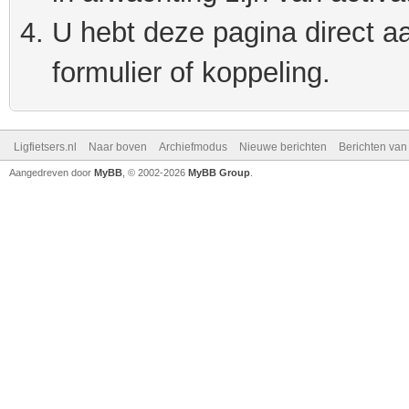
U hebt deze pagina direct a
formulier of koppeling.
Ligfietsers.nl
Naar boven
Archiefmodus
Nieuwe berichten
Berichten va
Aangedreven door
MyBB
, © 2002-2026
MyBB Group
.