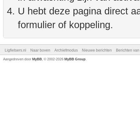
U hebt deze pagina direct a
formulier of koppeling.
Ligfietsers.nl
Naar boven
Archiefmodus
Nieuwe berichten
Berichten va
Aangedreven door
MyBB
, © 2002-2026
MyBB Group
.