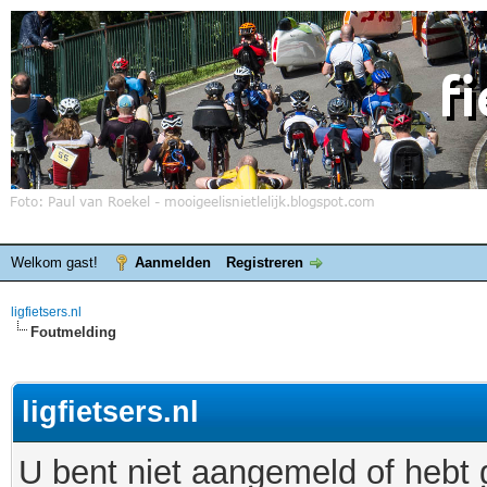
Welkom gast!
Aanmelden
Registreren
ligfietsers.nl
Foutmelding
ligfietsers.nl
U bent niet aangemeld of hebt