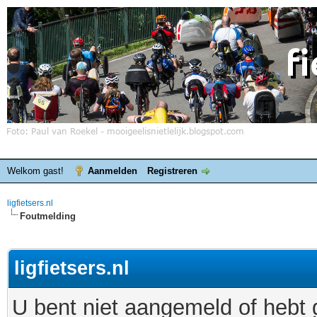
Welkom gast!
Aanmelden
Registreren
ligfietsers.nl
Foutmelding
ligfietsers.nl
U bent niet aangemeld of hebt