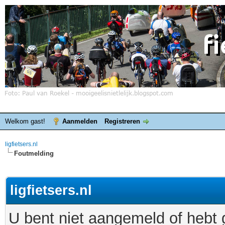
Welkom gast!
Aanmelden
Registreren
ligfietsers.nl
Foutmelding
ligfietsers.nl
U bent niet aangemeld of hebt