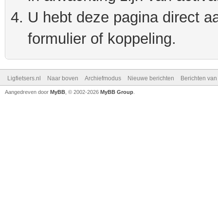
U hebt deze pagina direct a
formulier of koppeling.
Ligfietsers.nl
Naar boven
Archiefmodus
Nieuwe berichten
Berichten va
Aangedreven door
MyBB
, © 2002-2026
MyBB Group
.