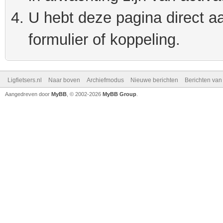
U hebt deze pagina direct a
formulier of koppeling.
Ligfietsers.nl
Naar boven
Archiefmodus
Nieuwe berichten
Berichten va
Aangedreven door
MyBB
, © 2002-2026
MyBB Group
.