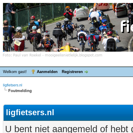
Welkom gast!
Aanmelden
Registreren
ligfietsers.nl
Foutmelding
ligfietsers.nl
U bent niet aangemeld of hebt