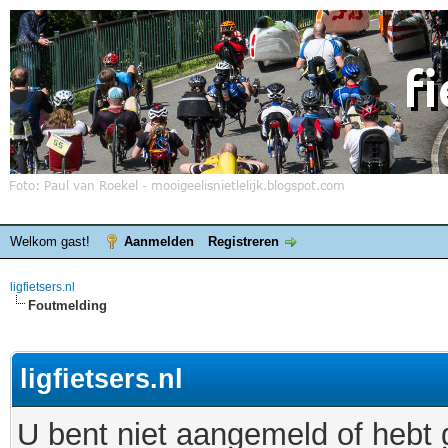
Welkom gast!
Aanmelden
Registreren
ligfietsers.nl
Foutmelding
ligfietsers.nl
U bent niet aangemeld of hebt