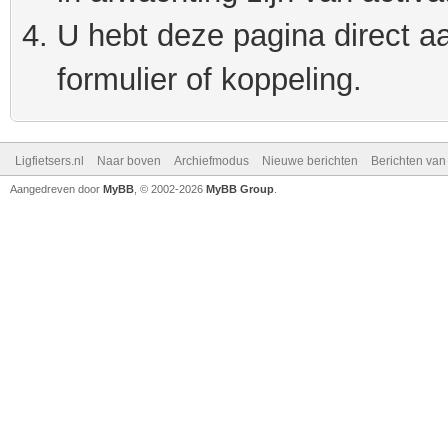
U hebt deze pagina direct a
formulier of koppeling.
Ligfietsers.nl
Naar boven
Archiefmodus
Nieuwe berichten
Berichten va
Aangedreven door
MyBB
, © 2002-2026
MyBB Group
.