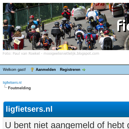
Welkom gast!
Aanmelden
Registreren
ligfietsers.nl
Foutmelding
ligfietsers.nl
U bent niet aangemeld of hebt