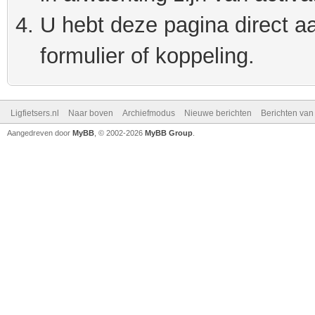
U hebt deze pagina direct a
formulier of koppeling.
Ligfietsers.nl
Naar boven
Archiefmodus
Nieuwe berichten
Berichten va
Aangedreven door
MyBB
, © 2002-2026
MyBB Group
.