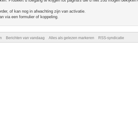
n. Probeert u toegang te krijgen tot pagina's die u niet zou mogen bekijken?
er, of kan nog in afwachting zijn van activatie.
n via een formulier of koppeling.
n
Berichten van vandaag
Alles als gelezen markeren
RSS-syndicatie