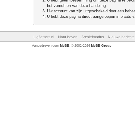
U hebt geen toestemming om deze pagina te bekijke
het verrichten van deze handeling.
Uw account kan zijn uitgeschakeld door een beheerd
U hebt deze pagina direct aangeroepen in plaats va
Ligfietsers.nl
Naar boven
Archiefmodus
Nieuwe berichte
Aangedreven door
MyBB
, © 2002-2026
MyBB Group
.