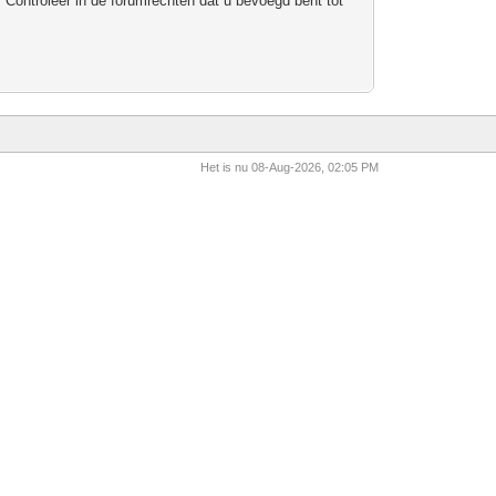
 Controleer in de forumrechten dat u bevoegd bent tot
Het is nu 08-Aug-2026, 02:05 PM