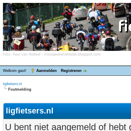
Welkom gast!
Aanmelden
Registreren
ligfietsers.nl
Foutmelding
ligfietsers.nl
U bent niet aangemeld of hebt