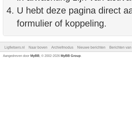
U hebt deze pagina direct a
formulier of koppeling.
Ligfietsers.nl
Naar boven
Archiefmodus
Nieuwe berichten
Berichten va
Aangedreven door
MyBB
, © 2002-2026
MyBB Group
.