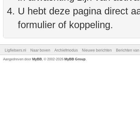
U hebt deze pagina direct a
formulier of koppeling.
Ligfietsers.nl
Naar boven
Archiefmodus
Nieuwe berichten
Berichten va
Aangedreven door
MyBB
, © 2002-2026
MyBB Group
.