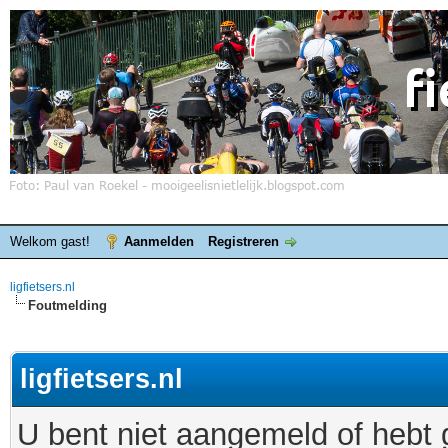
Welkom gast!
Aanmelden
Registreren
ligfietsers.nl
Foutmelding
ligfietsers.nl
U bent niet aangemeld of hebt