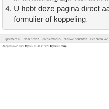
U hebt deze pagina direct a
formulier of koppeling.
Ligfietsers.nl
Naar boven
Archiefmodus
Nieuwe berichten
Berichten va
Aangedreven door
MyBB
, © 2002-2026
MyBB Group
.