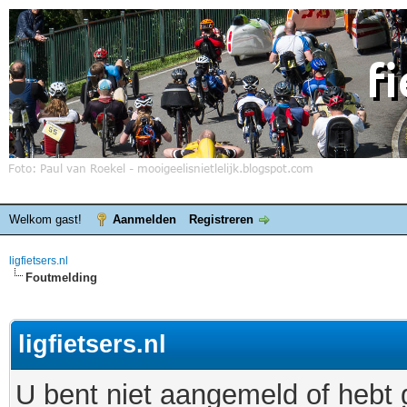
Welkom gast!
Aanmelden
Registreren
ligfietsers.nl
Foutmelding
ligfietsers.nl
U bent niet aangemeld of hebt