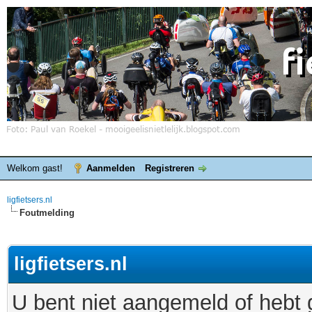
Welkom gast!
Aanmelden
Registreren
ligfietsers.nl
Foutmelding
ligfietsers.nl
U bent niet aangemeld of hebt