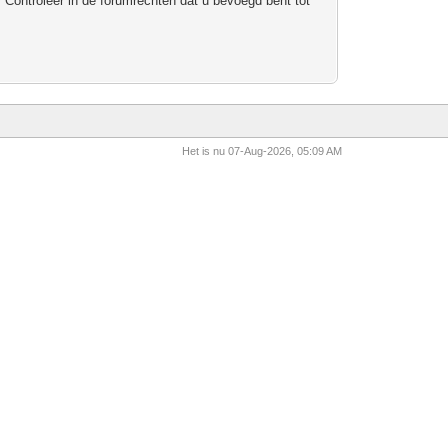
 Controleer in de forumrechten dat u bevoegd bent tot
Het is nu 07-Aug-2026, 05:09 AM