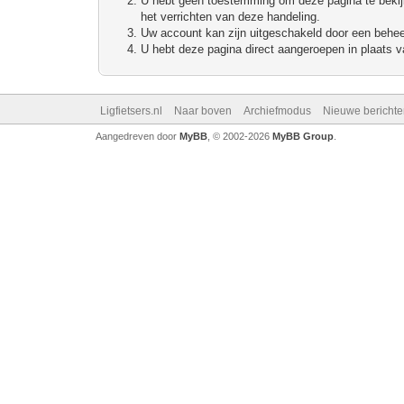
U hebt geen toestemming om deze pagina te bekijke
het verrichten van deze handeling.
Uw account kan zijn uitgeschakeld door een beheerd
U hebt deze pagina direct aangeroepen in plaats va
Ligfietsers.nl
Naar boven
Archiefmodus
Nieuwe berichte
Aangedreven door
MyBB
, © 2002-2026
MyBB Group
.