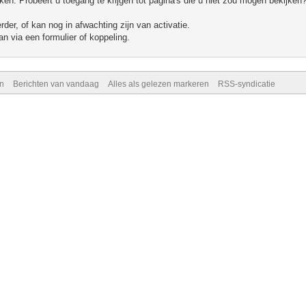
n. Probeert u toegang te krijgen tot pagina's die u niet zou mogen bekijken?
er, of kan nog in afwachting zijn van activatie.
n via een formulier of koppeling.
n
Berichten van vandaag
Alles als gelezen markeren
RSS-syndicatie