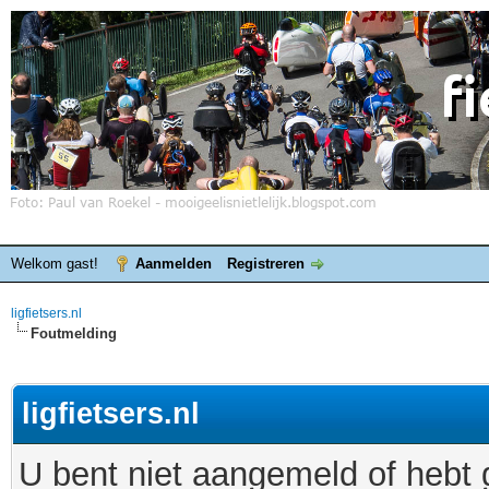
Welkom gast!
Aanmelden
Registreren
ligfietsers.nl
Foutmelding
ligfietsers.nl
U bent niet aangemeld of hebt