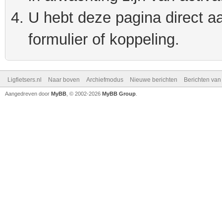
U hebt deze pagina direct a
formulier of koppeling.
Ligfietsers.nl
Naar boven
Archiefmodus
Nieuwe berichten
Berichten va
Aangedreven door
MyBB
, © 2002-2026
MyBB Group
.